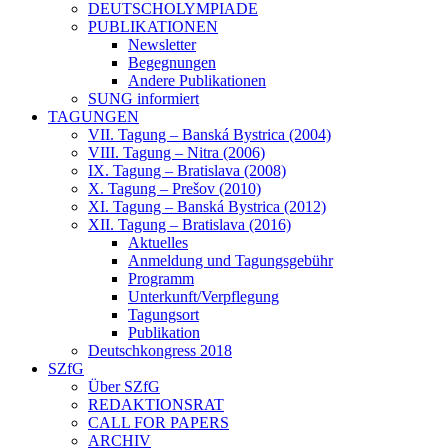
DEUTSCHOLYMPIADE
PUBLIKATIONEN
Newsletter
Begegnungen
Andere Publikationen
SUNG informiert
TAGUNGEN
VII. Tagung – Banská Bystrica (2004)
VIII. Tagung – Nitra (2006)
IX. Tagung – Bratislava (2008)
X. Tagung – Prešov (2010)
XI. Tagung – Banská Bystrica (2012)
XII. Tagung – Bratislava (2016)
Aktuelles
Anmeldung und Tagungsgebühr
Programm
Unterkunft/Verpflegung
Tagungsort
Publikation
Deutschkongress 2018
SZfG
Über SZfG
REDAKTIONSRAT
CALL FOR PAPERS
ARCHIV