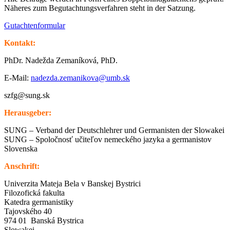
Näheres zum Begutachtungsverfahren steht in der Satzung.
Gutachtenformular
Kontakt:
PhDr. Nadežda Zemaníková, PhD.
E-Mail:
nadezda.zemanikova@umb.sk
szfg@sung.sk
Herausgeber:
SUNG – Verband der Deutschlehrer und Germanisten der Slowakei
SUNG – Spoločnosť učiteľov nemeckého jazyka a germanistov
Slovenska
Anschrift:
Univerzita Mateja Bela v Banskej Bystrici
Filozofická fakulta
Katedra germanistiky
Tajovského 40
974 01 Banská Bystrica
Slowakei