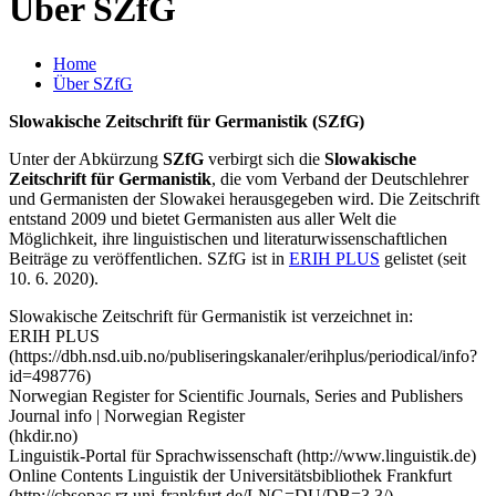
Über SZfG
Home
Über SZfG
Slowakische Zeitschrift für Germanistik (SZfG)
Unter der Abkürzung
SZfG
verbirgt sich die
Slowakische
Zeitschrift für Germanistik
, die vom Verband der Deutschlehrer
und Germanisten der Slowakei herausgegeben wird. Die Zeitschrift
entstand 2009 und bietet Germanisten aus aller Welt die
Möglichkeit, ihre linguistischen und literaturwissenschaftlichen
Beiträge zu veröffentlichen. SZfG ist in
ERIH PLUS
gelistet (seit
10. 6. 2020).
Slowakische Zeitschrift für Germanistik ist verzeichnet in:
ERIH PLUS
(https://dbh.nsd.uib.no/publiseringskanaler/erihplus/periodical/info?
id=498776)
Norwegian Register for Scientific Journals, Series and Publishers
Journal info | Norwegian Register
(hkdir.no)
Linguistik-Portal für Sprachwissenschaft (http://www.linguistik.de)
Online Contents Linguistik der Universitätsbibliothek Frankfurt
(http://cbsopac.rz.uni-frankfurt.de/LNG=DU/DB=3.3/)