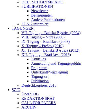
DEUTSCHOLYMPIADE
PUBLIKATIONEN
Newsletter
Begegnungen
Andere Publikationen
SUNG informiert
TAGUNGEN
VII. Tagung – Banská Bystrica (2004)
VIII. Tagung – Nitra (2006)
IX. Tagung – Bratislava (2008)
X. Tagung – Prešov (2010)
XI. Tagung – Banská Bystrica (2012)
XII. Tagung – Bratislava (2016)
Aktuelles
Anmeldung und Tagungsgebühr
Programm
Unterkunft/Verpflegung
Tagungsort
Publikation
Deutschkongress 2018
SZfG
Über SZfG
REDAKTIONSRAT
CALL FOR PAPERS
ARCHIV