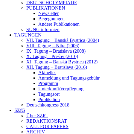
DEUTSCHOLYMPIADE
PUBLIKATIONEN
Newsletter
Begegnungen
Andere Publikationen
SUNG informiert
TAGUNGEN
VII. Tagung – Banská Bystrica (2004)
VIII. Tagung – Nitra (2006)
IX. Tagung – Bratislava (2008)
X. Tagung – Prešov (2010)
XI. Tagung – Banská Bystrica (2012)
XII. Tagung – Bratislava (2016)
Aktuelles
Anmeldung und Tagungsgebühr
Programm
Unterkunft/Verpflegung
Tagungsort
Publikation
Deutschkongress 2018
SZfG
Über SZfG
REDAKTIONSRAT
CALL FOR PAPERS
ARCHIV